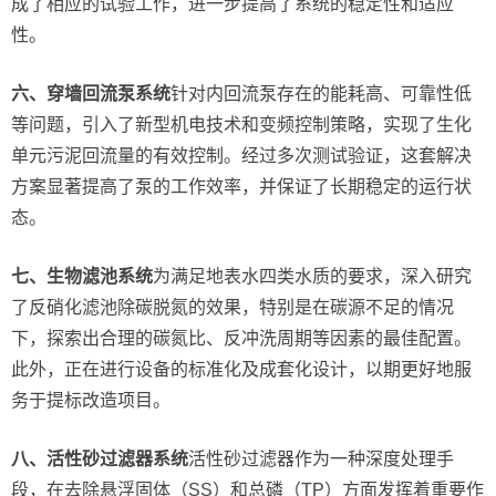
成了相应的试验工作，进一步提高了系统的稳定性和适应
性。
六、穿墙回流泵系统
针对内回流泵存在的能耗高、可靠性低
等问题，引入了新型机电技术和变频控制策略，实现了生化
单元污泥回流量的有效控制。经过多次测试验证，这套解决
方案显著提高了泵的工作效率，并保证了长期稳定的运行状
态。
七、生物滤池系统
为满足地表水四类水质的要求，深入研究
了反硝化滤池除碳脱氮的效果，特别是在碳源不足的情况
下，探索出合理的碳氮比、反冲洗周期等因素的最佳配置。
此外，正在进行设备的标准化及成套化设计，以期更好地服
务于提标改造项目。
八、活性砂过滤器系统
活性砂过滤器作为一种深度处理手
段，在去除悬浮固体（SS）和总磷（TP）方面发挥着重要作